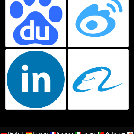
Deutsch
Espanol
Francais
Italiano
Portugues