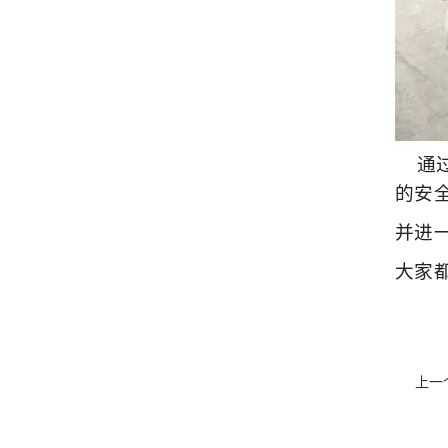
通过
的安
并进
大家
上一