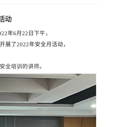
月活动
022
年
6
月
22
日下午，
开展了
2022
年安全月活动，
安全培训的讲师。