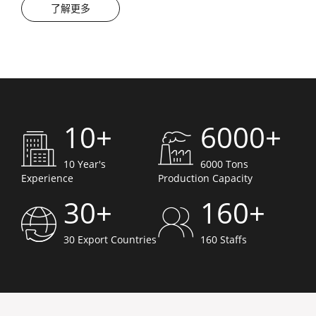
了解更多
10+
6000+
10 Year's
6000 Tons
Experience
Production Capacity
30+
160+
30 Export Countries
160 Staffs