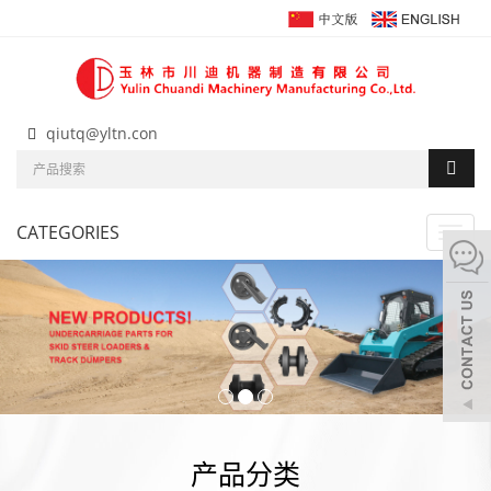
qiutq@yltn.con
CATEGORIES
Toggl
navig
产品分类