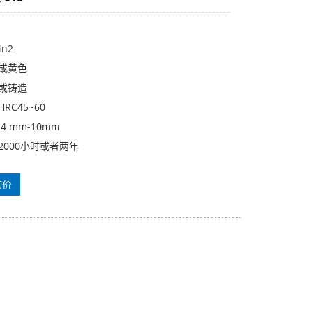
Mn2
色或黄色
造或铸造
RC45~60
4 mm-10mm
2000小时或者两年
询价