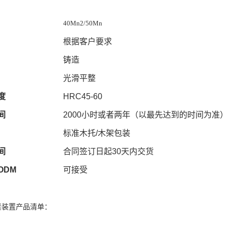
40Mn2/50Mn
根据客户要求
铸造
光滑平整
度
HRC
45
-
60
间
2000
小时或者两年（以最先达到的时间为准）
标准木托
/
木架包装
间
合同签订日起
30
天内交货
ODM
可接受
紧装置产品清单：