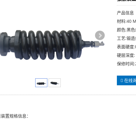
产品信息
材料:40 
颜色:黑
工艺:锻
表面硬度:H
硬层深度: 
保修时间:
在线
紧装置规格信息：