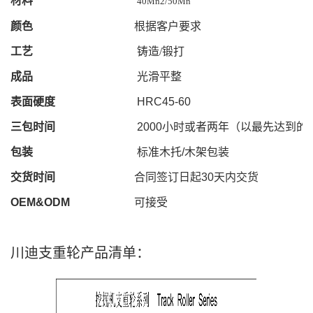
材料
40Mn2/50Mn
颜色
根据客户要求
工艺
铸造/锻打
成品
光滑平整
表面硬度
HRC
45
-
60
三包时间
2000
小时或者两年（以最先达到的
包装
标准木托
/
木架包装
交货时间
合同签订日起
30
天内交货
OEM&ODM
可接受
川迪支重轮产品清单：