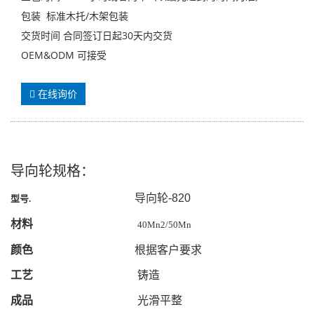
包装 标准木托/木架包装
交货时间 合同签订日起30天内交货
OEM&ODM 可接受
在线询价
导向轮规格：
导向轮-820
型号
.
材料
40Mn2/50Mn
颜色
根据客户要求
工艺
铸造
成品
光滑平整