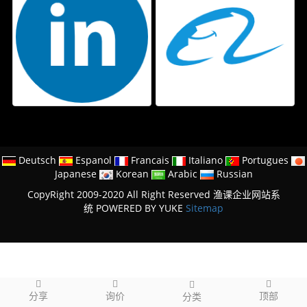
Deutsch
Espanol
Francais
Italiano
Portugues
Japanese
Korean
Arabic
Russian
CopyRight 2009-2020 All Right Reserved 渔课企业网站系
统
POWERED BY YUKE
Sitemap
分享
询价
顶部
分类