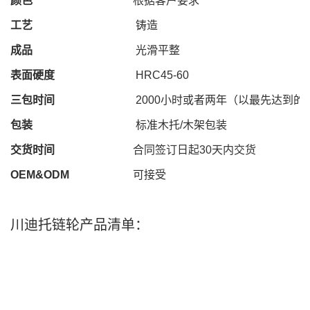
颜色
根据客户要求
工艺
铸造
成品
光滑平整
表面硬度
HRC
45
-
60
三包时间
2000
小时或者两年（以最先达到的
包装
标准木托
/
木架包装
交货时间
合同签订日起
30
天内交货
OEM&ODM
可接受
川迪托链轮产品清单：