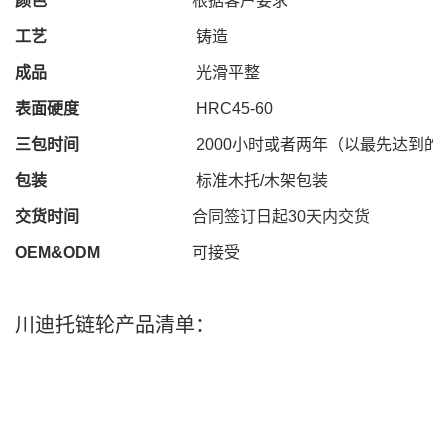
颜色
根据客户要求
工艺
铸造
成品
光滑平整
表面硬度
HRC
45
-
60
三包时间
2000
小时或者两年（以最先达到的
包装
标准木托
/
木架包装
交货时间
合同签订日起
30
天内交货
OEM&ODM
可接受
川迪托链轮产品清单：