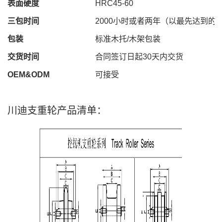
表面硬度
HRC
45
-
60
三包时间
2000
小时或者两年（以最先达到的
包装
标准木托
/
木架包装
交货时间
合同签订日起
30
天内交货
OEM&ODM
可接受
川迪支重轮产品清单：