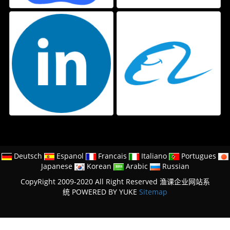
Deutsch
Espanol
Francais
Italiano
Portugues
Japanese
Korean
Arabic
Russian
CopyRight 2009-2020 All Right Reserved 渔课企业网站系
统
POWERED BY YUKE
Sitemap