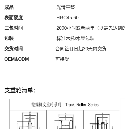
成品
光滑平整
表面硬度
HRC
45
-
60
三包时间
2000
小时或者两年（以最先达到的
包装
标准木托
/
木架包装
交货时间
合同签订日起
30
天内交货
OEM&ODM
可接受
支重轮清单：