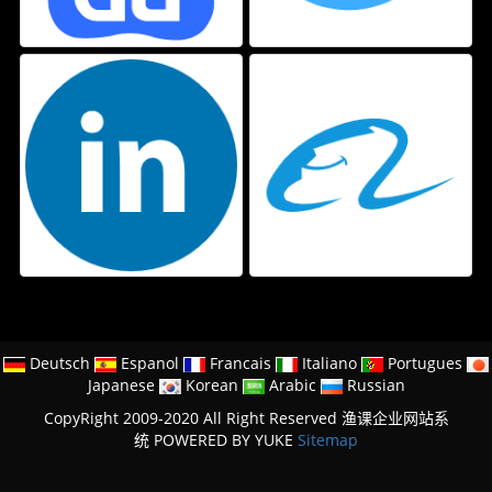
Deutsch
Espanol
Francais
Italiano
Portugues
Japanese
Korean
Arabic
Russian
CopyRight 2009-2020 All Right Reserved 渔课企业网站系
统
POWERED BY YUKE
Sitemap