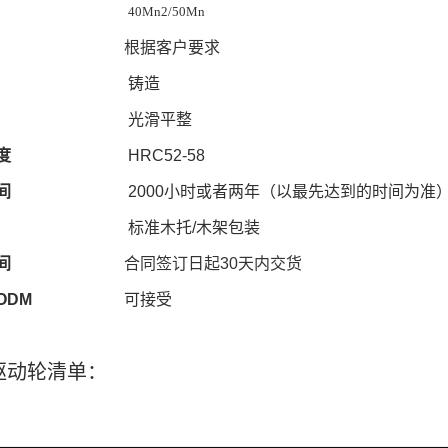
40Mn2/50Mn
根据客户要求
铸造
光滑平整
度
HRC52-58
间
2000
小时或者两年（以最先达到的时间为准
标准木托
/
木架包装
间
合同签订日起
30
天内交货
ODM
可接受
驱动轮清单：