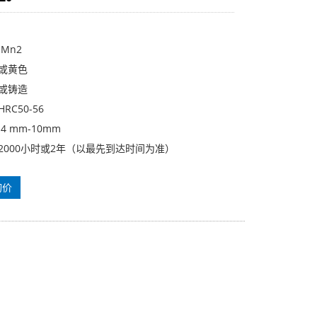
iMn2
色或黄色
造或铸造
RC50-56
4 mm-10mm
2000小时或2年（以最先到达时间为准）
询价