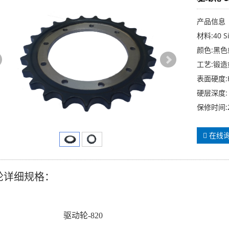
产品信息
材料:40 S
颜色:黑
工艺:锻
表面硬度:H
硬层深度: 
保修时间:
在线
轮详细规格：
驱动轮-820