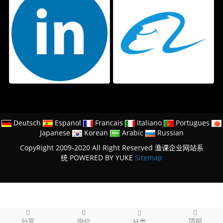
Deutsch
Espanol
Francais
Italiano
Portugues
Japanese
Korean
Arabic
Russian
CopyRight 2009-2020 All Right Reserved 渔课企业网站系
统
POWERED BY YUKE
Sitemap
分享
询价
顶部
分类