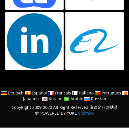
Deutsch
Espanol
Francais
Italiano
Portugues
Japanese
Korean
Arabic
Russian
CopyRight 2009-2020 All Right Reserved 渔课企业网站系
统
POWERED BY YUKE
Sitemap